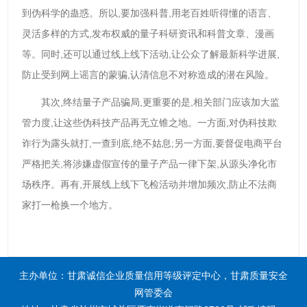
到伪科学的蛊惑。所以,要加强科普,用老百姓听得懂的语言、
灵活多样的方式,发布权威的量子科研资讯和科普文章、漫画
等。同时,还可以通过线上线下活动,让公众了解最新科学进展,
防止受到网上谣言的蒙骗,认清信息不对称造成的潜在风险。
其次,终结量子产品骗局,更重要的是,相关部门应该加大监
管力度,让这些伪科技产品再无立锥之地。一方面,对伪科技欺
诈行为露头就打,一查到底,绝不姑息;另一方面,要督促电商平台
严格把关,将涉嫌虚假宣传的量子产品一律下架,从源头净化市
场秩序。再有,开展线上线下飞检活动并增加频次,防止不法商
家打一枪换一个地方。
主办单位：甘肃诚信企业质量信用等级评定中心，甘肃质量安全
网管委会