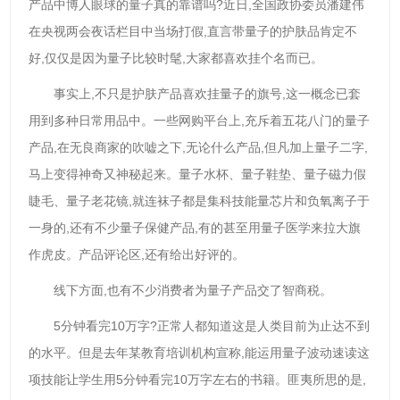
产品中博人眼球的量子真的靠谱吗?近日,全国政协委员潘建伟
在央视两会夜话栏目中当场打假,直言带量子的护肤品肯定不
好,仅仅是因为量子比较时髦,大家都喜欢挂个名而已。
事实上,不只是护肤产品喜欢挂量子的旗号,这一概念已套
用到多种日常用品中。一些网购平台上,充斥着五花八门的量子
产品,在无良商家的吹嘘之下,无论什么产品,但凡加上量子二字,
马上变得神奇又神秘起来。量子水杯、量子鞋垫、量子磁力假
睫毛、量子老花镜,就连袜子都是集科技能量芯片和负氧离子于
一身的,还有不少量子保健产品,有的甚至用量子医学来拉大旗
作虎皮。产品评论区,还有给出好评的。
线下方面,也有不少消费者为量子产品交了智商税。
5分钟看完10万字?正常人都知道这是人类目前为止达不到
的水平。但是去年某教育培训机构宣称,能运用量子波动速读这
项技能让学生用5分钟看完10万字左右的书籍。匪夷所思的是,