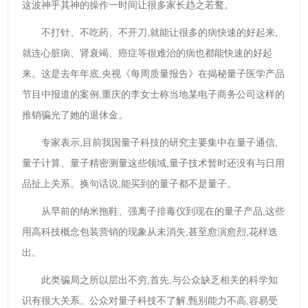
这波神乎其神的操作一时间让很多家长趋之若鹜。
不打针、不吃药、不开刀,就能让很多的病快速的好起来,
就连心脏病、肾衰竭、癌症等很难治的病也都能快速的好起
来。这是去年年底,央视《每周质量报告》在揭秘量子医学产品
节目中报道的案例,重庆的李女士称当地某电子商务公司这样的
推销骗光了她的退休金。
专家表示,目前我国量子科技的研究主要集中在量子通信,
量子计算、量子精密测量这些领域,量子技术暂时还没有与日用
品扯上关系。换句话说,能买到的量子都不是量子。
从早前的纳米拖鞋、强离子排毒仪到现在的量子产品,这些
用高科技概念包装营销的现象从未消失,甚至愈演愈烈,花样迭
出。
此类骗局之所以层出不穷,首先,与公众缺乏相关的科学知
识有很大关系。公众对量子科技不了解,甄别能力不高,容易受